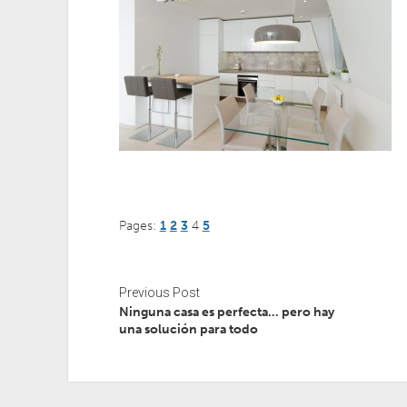
Pages:
1
2
3
4
5
Previous Post
Ninguna casa es perfecta… pero hay
una solución para todo