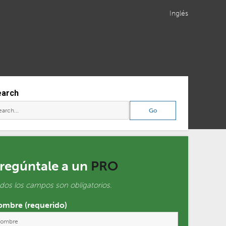
Inglés
earch
regúntale a un
PRO
dos los campos son oblígatorios.
mbre (requerido)