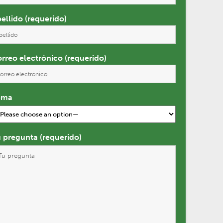
ellido (requerido)
rreo electrónico (requerido)
ema
 pregunta (requerido)