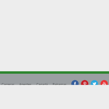
Carreras
Agentes
Canadá
Bahamas
Declaración
idad
(en inglés)
No venda mi información
(en inglés)