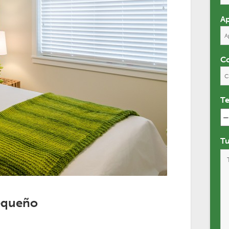
Ap
Co
T
Tu
equeño