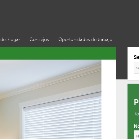
del hogar
Consejos
Oportunidades de trabajo
S
P
To
No