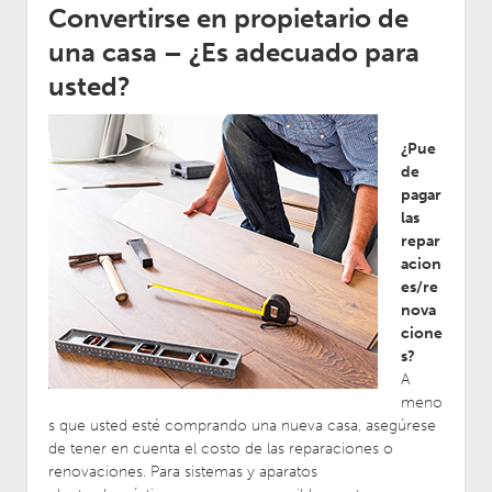
Convertirse en propietario de
una casa – ¿Es adecuado para
usted?
¿Pue
de
pagar
las
repar
acion
es/re
nova
cione
s?
A
meno
s que usted esté comprando una nueva casa, asegúrese
de tener en cuenta el costo de las reparaciones o
renovaciones. Para sistemas y aparatos