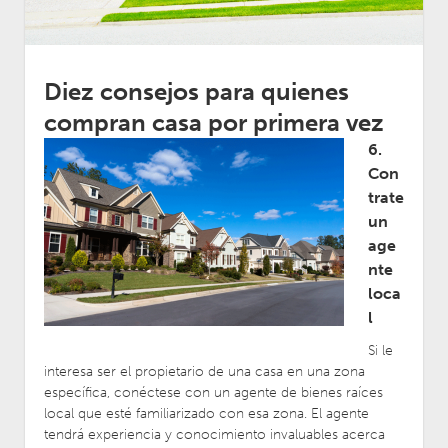
Diez consejos para quienes
compran casa por primera vez
6.
Con
trate
un
age
nte
loca
l
Si le
interesa ser el propietario de una casa en una zona
específica, conéctese con un agente de bienes raíces
local que esté familiarizado con esa zona. El agente
tendrá experiencia y conocimiento invaluables acerca