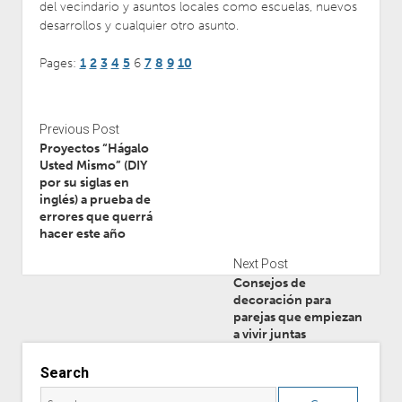
del vecindario y asuntos locales como escuelas, nuevos
desarrollos y cualquier otro asunto.
Pages:
1
2
3
4
5
6
7
8
9
10
Previous Post
Proyectos “Hágalo
Usted Mismo” (DIY
por su siglas en
inglés) a prueba de
errores que querrá
hacer este año
Next Post
Consejos de
decoración para
parejas que empiezan
a vivir juntas
Search