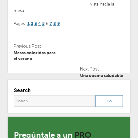
vista hacia la
mesa.
Pages:
1
2
3
4
5
6
7
8
9
Previous Post
Mesas coloridas para
el verano
Next Post
Una cocina saludable
Search
Pregúntale a un
PRO