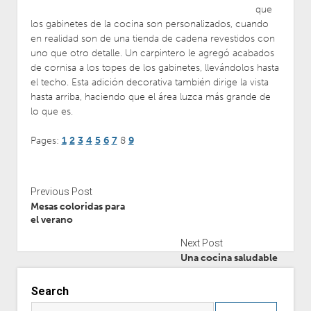
que
los gabinetes de la cocina son personalizados, cuando
en realidad son de una tienda de cadena revestidos con
uno que otro detalle. Un carpintero le agregó acabados
de cornisa a los topes de los gabinetes, llevándolos hasta
el techo. Esta adición decorativa también dirige la vista
hasta arriba, haciendo que el área luzca más grande de
lo que es.
Pages:
1
2
3
4
5
6
7
8
9
Previous Post
Mesas coloridas para
el verano
Next Post
Una cocina saludable
Search