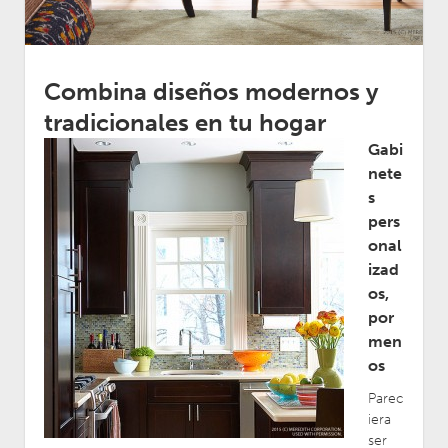
Combina diseños modernos y
tradicionales en tu hogar
Gabi
nete
s
pers
onal
izad
os,
por
men
os
Parec
iera
ser